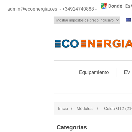
admin@ecoenergias.es
- +34914740888 -
Equipamiento
EV 
Início
/
Módulos
/
Celda G12 (2
Categorias