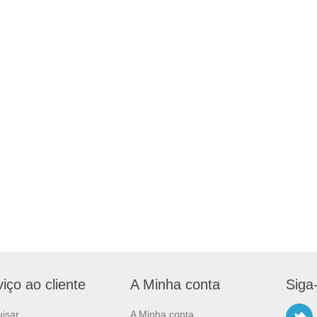
iço ao cliente
A Minha conta
Siga
isar
A Minha conta