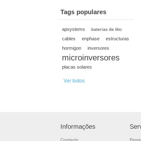
Tags populares
apsystems
baterías de litio
cables
enphase
estructuras
hormigon
inversores
microinversores
placas solares
Ver todos
Informações
Serv
Contacto
Pesqu