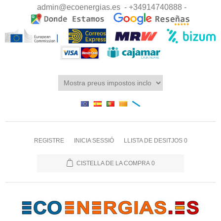
admin@ecoenergias.es
- +34914740888 -
REGISTRE
INICIA SESSIÓ
LLISTA DE DESITJOS
0
CISTELLA DE LA COMPRA
0