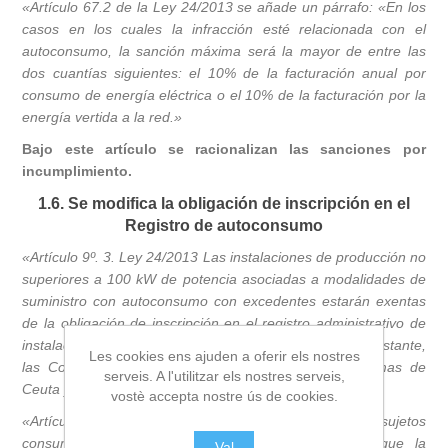
«Artículo 67.2 de la Ley 24/2013 se añade un párrafo: «En los
casos en los cuales la infracción esté relacionada con el
autoconsumo, la sanción máxima será la mayor de entre las
dos cuantías siguientes: el 10% de la facturación anual por
consumo de energía eléctrica o el 10% de la facturación por la
energía vertida a la red.»
Bajo este artículo se racionalizan las sanciones por
incumplimiento.
1.6. Se modifica la obligación de inscripción en el
Registro de autoconsumo
«Artículo 9º. 3. Ley 24/2013 Las instalaciones de producción no
superiores a 100 kW de potencia asociadas a modalidades de
suministro con autoconsumo con excedentes estarán exentas
de la obligación de inscripción en el registro administrativo de
instalaciones de producción de energía eléctrica. No obstante,
Les cookies ens ajuden a oferir els nostres
las Comunidades Autónomas y las Ciudades Autónomas de
serveis. A l'utilitzar els nostres serveis,
Ceuta y Melilla podrán
vostè accepta nostre ús de cookies.
«Artículo 9º. 4. Ley 24/2013 Para aquellos sujetos
consumidores conectados a baja tensión, en los que la
Val