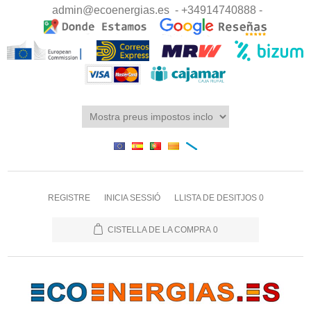
admin@ecoenergias.es
- +34914740888 -
REGISTRE
INICIA SESSIÓ
LLISTA DE DESITJOS
0
CISTELLA DE LA COMPRA
0