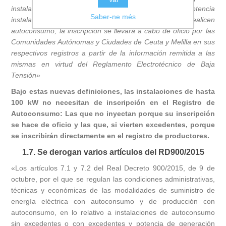
instalación generadora sea de baja tensión y la potencia
Saber-ne més
instalada de generación sea menor de 100 kW que realicen
autoconsumo, la inscripción se llevará a cabo de oficio por las
Comunidades Autónomas y Ciudades de Ceuta y Melilla en sus
respectivos registros a partir de la información remitida a las
mismas en virtud del Reglamento Electrotécnico de Baja
Tensión»
Bajo estas nuevas definiciones, las instalaciones de hasta
100 kW no necesitan de inscripción en el Registro de
Autoconsumo: Las que no inyectan porque su inscripción
se hace de oficio y las que, si vierten excedentes, porque
se inscribirán directamente en el registro de productores.
1.7. Se derogan varios artículos del RD900/2015
«Los artículos 7.1 y 7.2 del Real Decreto 900/2015, de 9 de
octubre, por el que se regulan las condiciones administrativas,
técnicas y económicas de las modalidades de suministro de
energía eléctrica con autoconsumo y de producción con
autoconsumo, en lo relativo a instalaciones de autoconsumo
sin excedentes o con excedentes y potencia de generación