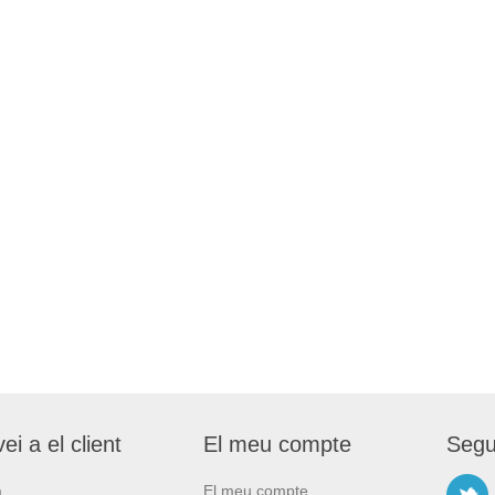
ei a el client
El meu compte
Segu
a
El meu compte