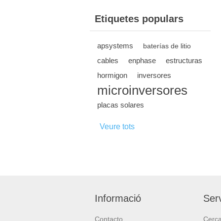
Etiquetes populars
apsystems
baterías de litio
cables
enphase
estructuras
hormigon
inversores
microinversores
placas solares
Veure tots
Informació
Serv
Contacto
Cerc