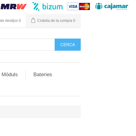
 de desitjos
0
Cistella de la compra
0
Mòduls
Bateries