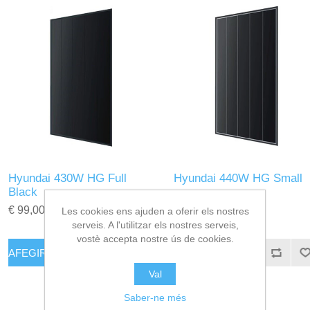
Hyundai 430W HG Full
Hyundai 440W HG Small
Black
€ 99,00
€ 96,00
Les cookies ens ajuden a oferir els nostres
serveis. A l'utilitzar els nostres serveis,
vostè accepta nostre ús de cookies.
Val
Saber-ne més