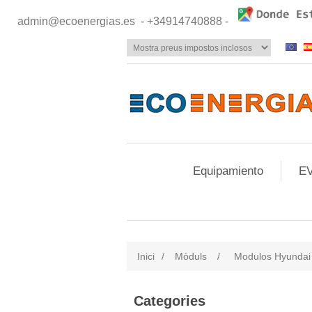
admin@ecoenergias.es
- +34914740888 -
Equipamiento
EV
Inici
/
Mòduls
/
Modulos Hyundai
Categories