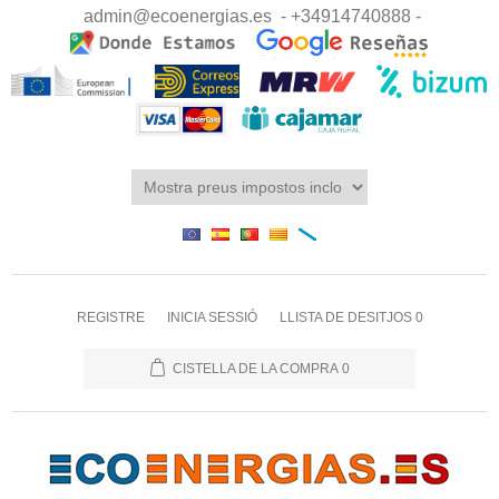
admin@ecoenergias.es
- +34914740888 -
REGISTRE
INICIA SESSIÓ
LLISTA DE DESITJOS
0
CISTELLA DE LA COMPRA
0