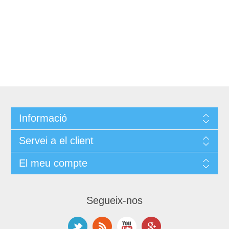
Informació
Servei a el client
El meu compte
Segueix-nos