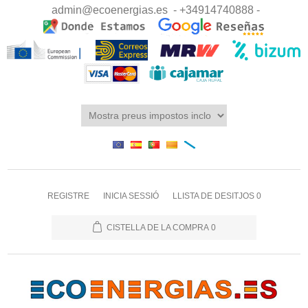
admin@ecoenergias.es
- +34914740888 -
REGISTRE
INICIA SESSIÓ
LLISTA DE DESITJOS
0
CISTELLA DE LA COMPRA
0