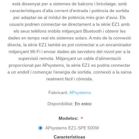
està dissenyat per a sistemes de balcons i bricolatge, amb
característiques d'alta corrent d'entrada i potència de sortida
per adaptar-se al mòdul de potència més gran d'avui. Els
usuaris podrien connectar-se directament a la sèrie EZ1 amb
els seus telèfons mòbils mitjançant Bluetooth i obtenir les
dades en temps real els sistemes solars. A més de la connexió
directa, la sèrie EZ1 també es pot connectar a un encaminador
mitjançant Wi-Fi i enviar dades als servidors del núvol per a la
supervisió remota. Mitjançant un cable d'alimentació
proporcionat per APsystems, la sèrie EZ1 es podria connectar
a un endoll i començar l'energia de sortida, connexió a la xarxa
realment fàcil i còmoda.
Fabricant:
APsystems
Disponibilitat:
En estoc
*
Modelos:
APsystems EZ1-SPE 500W
Características