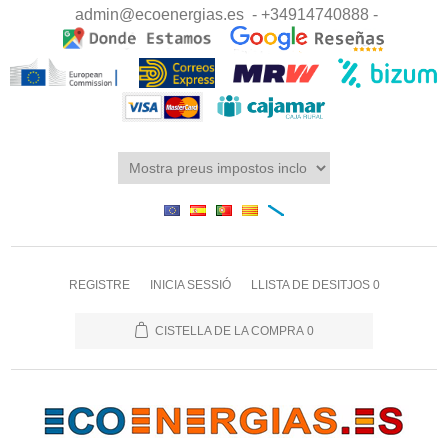
admin@ecoenergias.es
- +34914740888 -
REGISTRE
INICIA SESSIÓ
LLISTA DE DESITJOS
0
CISTELLA DE LA COMPRA
0